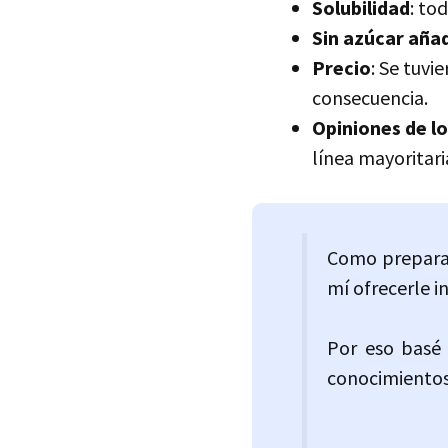
Solubilidad
: to
Sin azúcar aña
Precio
: Se tuvi
consecuencia.
Opiniones de lo
línea mayoritar
Como preparado
mí ofrecerle i
Por eso basé m
conocimientos 