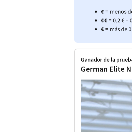
€
= menos de
€€
= 0,2 € – 
€
= más de 0,
Ganador de la prueb
German Elite N