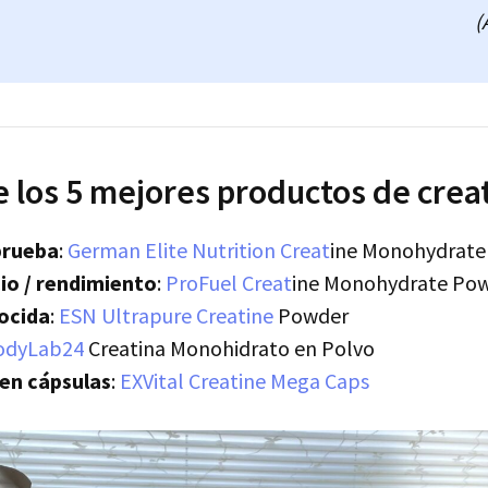
(
e los 5 mejores productos de crea
prueba
:
German Elite Nutrition Creat
ine Monohydrate
io / rendimiento
:
ProFuel Creat
ine Monohydrate Po
ocida
:
ESN Ultrapure Creatine
Powder
odyLab24
Creatina Monohidrato en Polvo
en cápsulas
:
EXVital Creatine Mega Caps