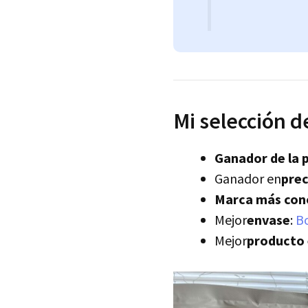
Mi selección d
Ganador de la 
Ganador en
prec
Marca más con
Mejor
envase
:
B
Mejor
producto 