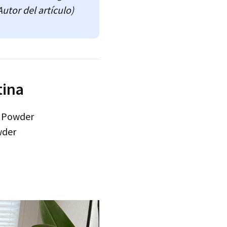
Autor del artículo)
tina
 Powder
wder