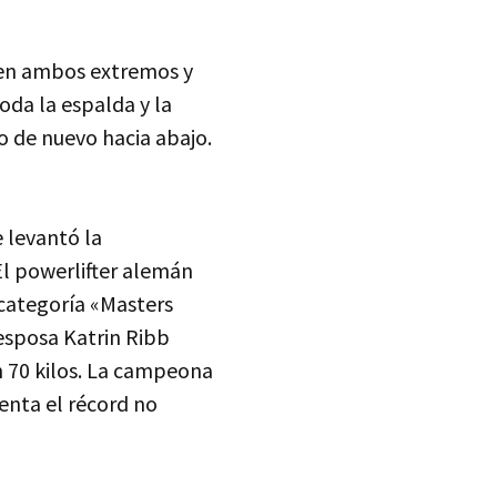
s en ambos extremos y
toda la espalda y la
o de nuevo hacia abajo.
e levantó la
El powerlifter alemán
 categoría «Masters
 esposa Katrin Ribb
n 70 kilos. La campeona
tenta el récord no