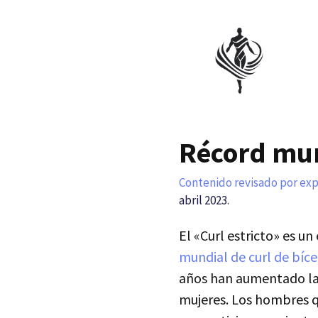
Saltar
al
contenido
Récord mun
Contenido revisado por ex
abril 2023.
El «Curl estricto» es u
mundial de curl de bíc
años han aumentado las
mujeres. Los hombres q