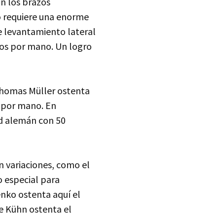
n los brazos
o requiere una enorme
de levantamiento lateral
ilos por mano. Un logro
Thomas Müller ostenta
 por mano. En
rd alemán con 50
n variaciones, como el
o especial para
enko ostenta aquí el
e Kühn ostenta el