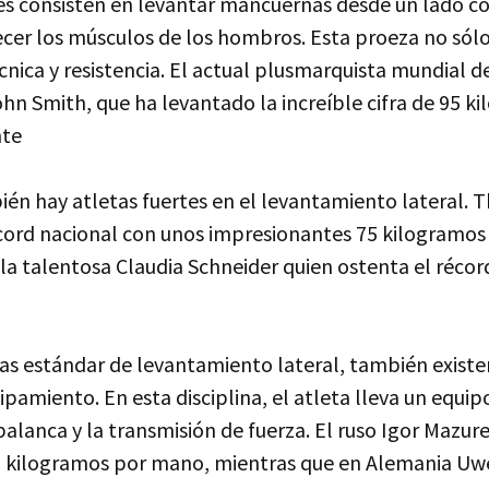
les consisten en levantar mancuernas desde un lado co
ecer los músculos de los hombros. Esta proeza no sól
cnica y resistencia. El actual plusmarquista mundial 
hn Smith, que ha levantado la increíble cifra de 95 k
nte
én hay atletas fuertes en el levantamiento lateral. 
cord nacional con unos impresionantes 75 kilogramos
 la talentosa Claudia Schneider quien ostenta el réco
as estándar de levantamiento lateral, también existe
pamiento. En esta disciplina, el atleta lleva un equip
palanca y la transmisión de fuerza. El ruso Igor Mazur
0 kilogramos por mano, mientras que en Alemania Uw