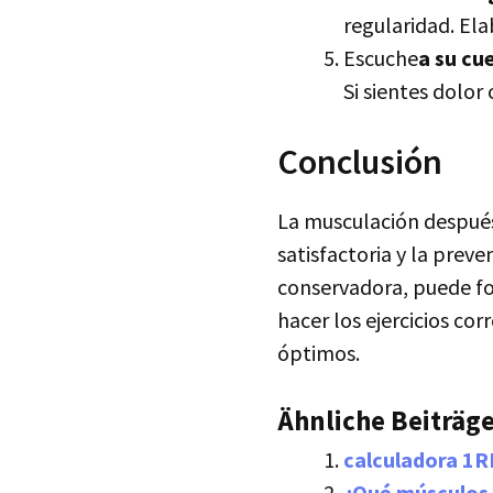
regularidad. El
Escuche
a su cu
Si sientes dolor
Conclusión
La musculación después
satisfactoria y la prev
conservadora, puede for
hacer los ejercicios co
óptimos.
Ähnliche Beiträge
calculadora 1R
¿Qué músculos s